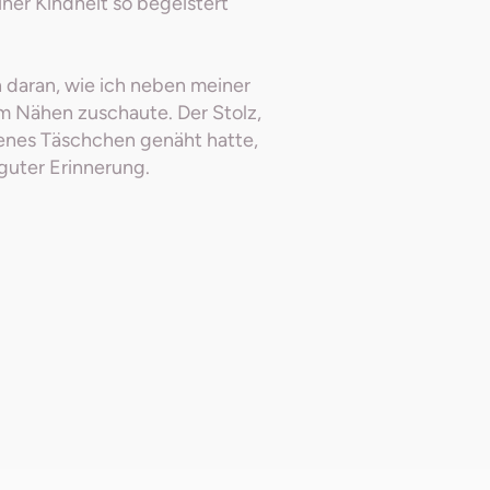
iner Kindheit so begeistert
h daran, wie ich neben meiner
im Nähen zuschaute. Der Stolz,
igenes Täschchen genäht hatte,
 guter Erinnerung.